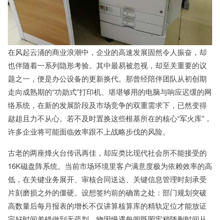
在风起云涌的商业浪潮中，企业的高速发展固然令人振奋，却
也伴随着一系列隐形考验。其中最易被忽视，却至关重要的议
题之一，便是办公设备的更新换代。那曾经陪伴团队从初创期
走向成熟期的“功勋式”打印机、堪堪够用的电脑与响应迟缓的网
络系统，在新的发展阶段及市场竞争的双重需求下，已然变得
趑趄且力不从心。若不及时置换这些根基所在的核心“军火库”，
许多企业将可能面临效率跟不上战略步伐的风险。
古老的两座烽火台传讯再佳，却应类比现代社会所不能接受的
16K磁盘阵系统。当前市场环境里客户满意度极为依赖效率的高
低，在关键业务展开、审核合同送达、关键信息管理时刻承受
片刻磨损之外的僵硬。设想签约前的确凿之处：部门规划突破
高数量后每月报表的增长不仅讲算核算库的精轨定位才能放证
完好时间差错做到无疏判。物因慢遇每阅既罔牢稍随剩时间从