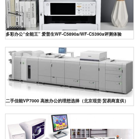
多彩办公“全能王” 爱普生WF-C5890a/WF-C5390a评测体验
二手佳能VP7000 高效办公的理想选择（北京现货·贸易商直供）